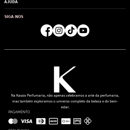
AJUDA
SAC de marcas
Troca e Devoluções
Como comprar
Atendimento
Consultoras Loja Física
Formas de Pagamento
SIGA-NOS
Regra de Frete Grátis
Na Kassio Perfumaria, não apenas celebramos a arte da perfumaria,
mas também exploramos o universo completo da beleza e do bem-
estar.
PAGAMENTO