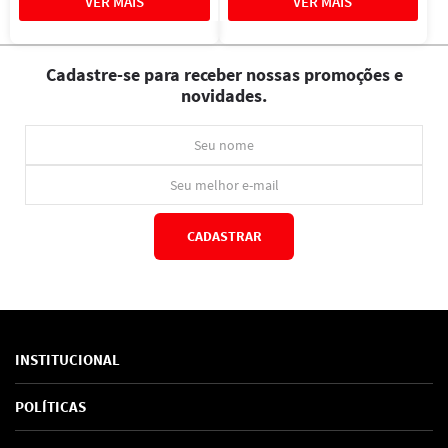
Cadastre-se para receber nossas promoções e
novidades.
CADASTRAR
*Ao concluir você aceitará nossos
termos de uso
e
política de privacidade.
INSTITUCIONAL
Sobre Nós
POLÍTICAS
Marcas
Política de Privacidade