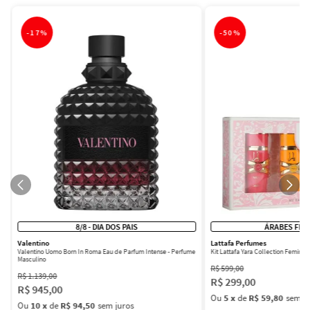
-
17%
-
50%
8/8 - DIA DOS PAIS
ÁRABES FEM
Valentino
Lattafa Perfumes
Valentino Uomo Born In Roma Eau de Parfum Intense - Perfume
Kit Lattafa Yara Collection Femini
Masculino
R$
599
,
00
R$
1
.
139
,
00
R$
299
,
00
R$
945
,
00
Ou
5
x
de
R$ 59,80
sem ju
Ou
10
x
de
R$ 94,50
sem juros