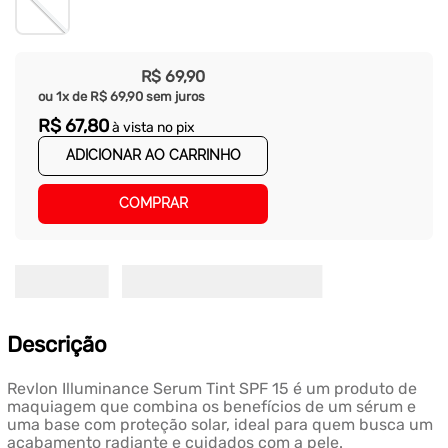
R$
69
,
90
ou
1
x de
R$
69
,
90
sem juros
R$
67
,
80
à vista no pix
ADICIONAR AO CARRINHO
COMPRAR
Descrição
Revlon Illuminance Serum Tint SPF 15 é um produto de
maquiagem que combina os benefícios de um sérum e
uma base com proteção solar, ideal para quem busca um
acabamento radiante e cuidados com a pele.