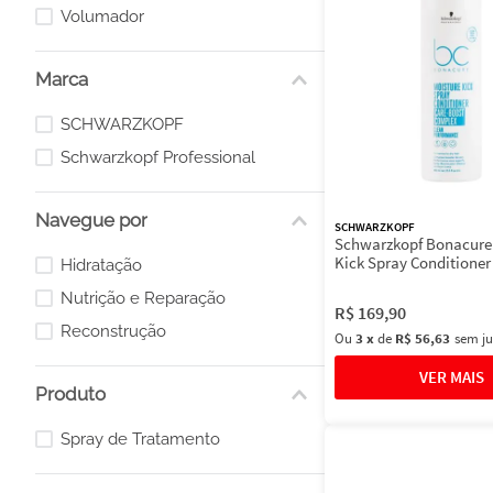
Loiros ou com Luzes
Volumador
Marca
SCHWARZKOPF
Schwarzkopf Professional
Navegue por
SCHWARZKOPF
Schwarzkopf Bonacure
Kick Spray Conditioner 
Hidratação
Nutrição e Reparação
R$
169
,
90
Reconstrução
Ou
3
x
de
R$ 56,63
sem ju
Produto
Spray de Tratamento