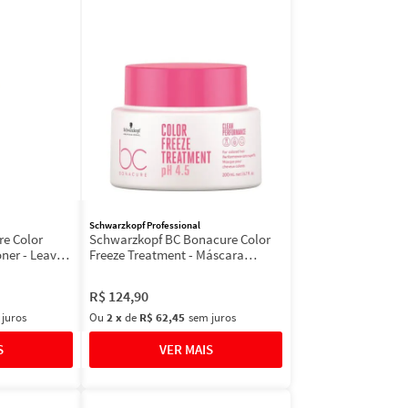
Schwarzkopf Professional
e Color
Schwarzkopf BC Bonacure Color
ner - Leave-
Freeze Treatment - Máscara
Capilar
R$
124
,
90
 juros
Ou
2
x
de
R$ 62,45
sem juros