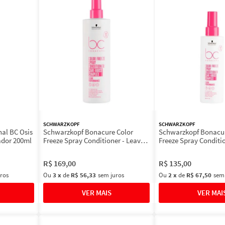
SCHWARZKOPF
SCHWARZKOPF
al BC Osis
Schwarzkopf Bonacure Color
Schwarzkopf Bonacur
sador 200ml
Freeze Spray Conditioner - Leave-
Freeze Spray Conditio
In
In
R$
169
,
00
R$
135
,
00
ros
Ou
3
x
de
R$ 56,33
sem juros
Ou
2
x
de
R$ 67,50
sem