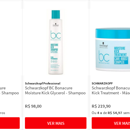
Schwarzkopf Professional
SCHWARZKOPF
ure
Schwarzkopf BC Bonacure
Schwarzkopf Bonacur
 - Shampoo
Moisture Kick Glycerol - Shampoo
Kick Treatment - Más
R$
98
,
00
R$
219
,
90
ros
Ou
4
x
de
R$ 54,97
sem