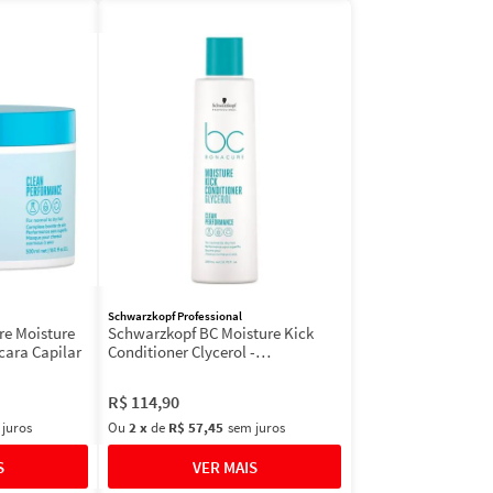
Schwarzkopf Professional
e Moisture
Schwarzkopf BC Moisture Kick
cara Capilar
Conditioner Clycerol -
Condicionador 200ml
R$
114
,
90
 juros
Ou
2
x
de
R$ 57,45
sem juros