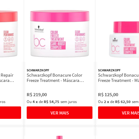
SCHWARZKOPF
SCHWARZKOPF
 Repair
Schwarzkopf Bonacure Color
Schwarzkopf Bonacur
scara
Freeze Treatment - Máscara
Freeze Treatment - M
Capilar
Capilar
R$
219
,
00
R$
125
,
00
ros
Ou
4
x
de
R$ 54,75
sem juros
Ou
2
x
de
R$ 62,50
sem