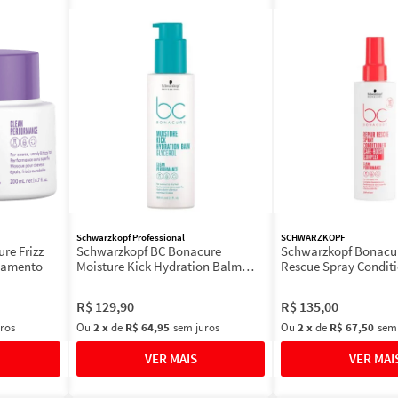
Schwarzkopf Professional
SCHWARZKOPF
re Frizz
Schwarzkopf BC Bonacure
Schwarzkopf Bonacur
tamento
Moisture Kick Hydration Balm
Rescue Spray Conditi
Glycerol - Leave-in 150ml
In
R$
129
,
90
R$
135
,
00
ros
Ou
2
x
de
R$ 64,95
sem juros
Ou
2
x
de
R$ 67,50
sem