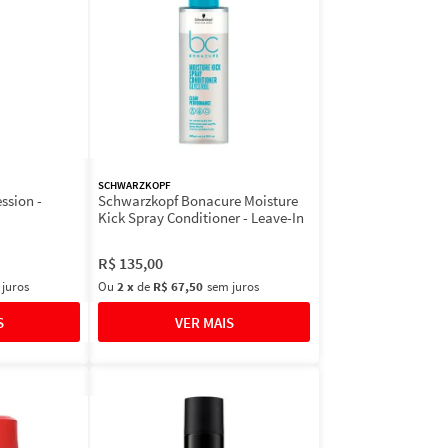
SCHWARZKOPF
ssion -
Schwarzkopf Bonacure Moisture
Kick Spray Conditioner - Leave-In
R$
135
,
00
 juros
Ou
2
x
de
R$ 67,50
sem juros