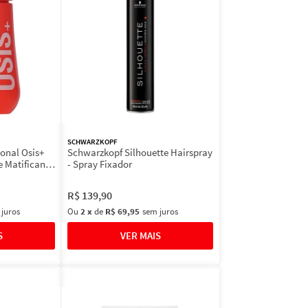
SCHWARZKOPF
onal Osis+
Schwarzkopf Silhouette Hairspray
e Matificante
- Spray Fixador
R$
139
,
90
 juros
Ou
2
x
de
R$ 69,95
sem juros