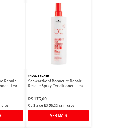
SCHWARZKOPF
e Repair
Schwarzkopf Bonacure Repair
oner - Leave-
Rescue Spray Conditioner - Leave-
In
R$
175
,
00
 juros
Ou
3
x
de
R$ 58,33
sem juros