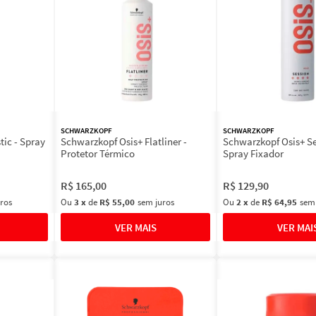
SCHWARZKOPF
SCHWARZKOPF
tic - Spray
Schwarzkopf Osis+ Flatliner -
Schwarzkopf Osis+ Se
Protetor Térmico
Spray Fixador
R$
165
,
00
R$
129
,
90
ros
Ou
3
x
de
R$ 55,00
sem juros
Ou
2
x
de
R$ 64,95
sem