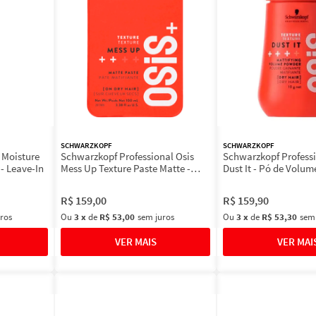
SCHWARZKOPF
SCHWARZKOPF
 Moisture
Schwarzkopf Professional Osis
Schwarzkopf Professi
- Leave-In
Mess Up Texture Paste Matte -
Dust It - Pó de Volum
Pasta De Fixação 100ml
10g
R$
159
,
00
R$
159
,
90
ros
Ou
3
x
de
R$ 53,00
sem juros
Ou
3
x
de
R$ 53,30
sem