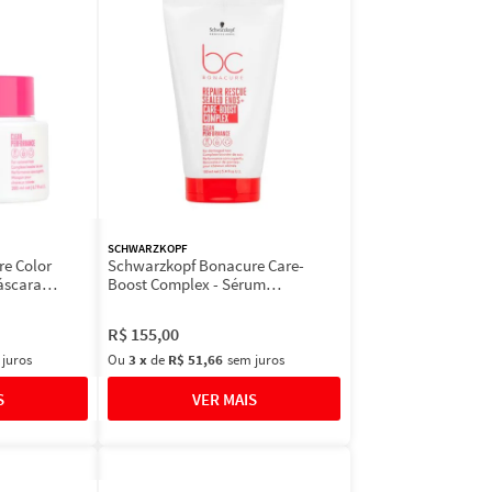
SCHWARZKOPF
e Color
Schwarzkopf Bonacure Care-
áscara
Boost Complex - Sérum
Finalizador
R$
155
,
00
 juros
Ou
3
x
de
R$ 51,66
sem juros