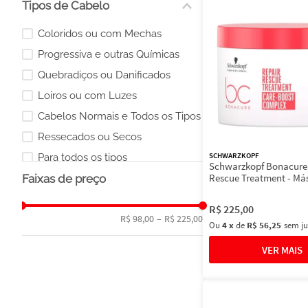
Tipos de Cabelo
Coloridos ou com Mechas
Progressiva e outras Químicas
Quebradiços ou Danificados
Loiros ou com Luzes
Cabelos Normais e Todos os Tipos
Ressecados ou Secos
SCHWARZKOPF
Para todos os tipos
Schwarzkopf Bonacure
Rescue Treatment - Má
Faixas de preço
Capilar
R$
225
,
00
R$ 98,00
–
R$ 225,00
Ou
4
x
de
R$ 56,25
sem ju