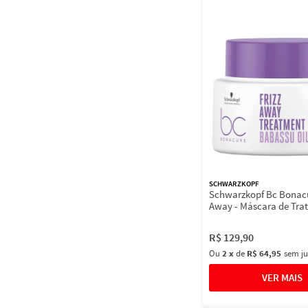
SCHWARZKOPF
Schwarzkopf Bc Bonacu
Away - Máscara de Tra
R$
129
,
90
Ou
2
x
de
R$ 64,95
sem ju