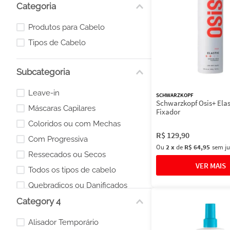
Categoria
Produtos para Cabelo
Tipos de Cabelo
Subcategoria
Leave-in
SCHWARZKOPF
Schwarzkopf Osis+ Elas
Máscaras Capilares
Fixador
Coloridos ou com Mechas
R$
129
,
90
Com Progressiva
Ou
2
x
de
R$ 64,95
sem ju
Ressecados ou Secos
Todos os tipos de cabelo
Quebradiços ou Danificados
Category 4
Spray Fixador
Finalizador
Alisador Temporário