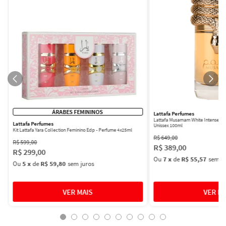
ÁRABES FEMININOS
Lattafa Perfumes
Lattafa Musamam White Intense Ea
Lattafa Perfumes
Unissex 100ml
Kit Lattafa Yara Collection Feminino Edp - Perfume 4x25ml
R$
649
,
00
R$
599
,
00
R$
389
,
00
R$
299
,
00
Ou
7
x
de
R$ 55,57
sem ju
Ou
5
x
de
R$ 59,80
sem juros