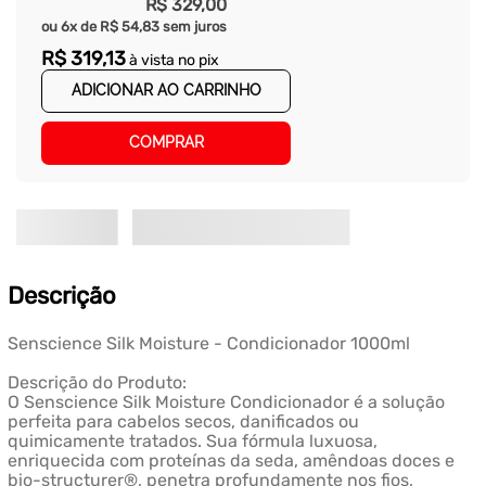
R$
329
,
00
ou
6
x de
R$
54
,
83
sem juros
R$
319
,
13
à vista no pix
ADICIONAR AO CARRINHO
COMPRAR
Descrição
Senscience Silk Moisture - Condicionador 1000ml
Descrição do Produto:
O Senscience Silk Moisture Condicionador é a solução
perfeita para cabelos secos, danificados ou
quimicamente tratados. Sua fórmula luxuosa,
enriquecida com proteínas da seda, amêndoas doces e
bio-structurer®, penetra profundamente nos fios,