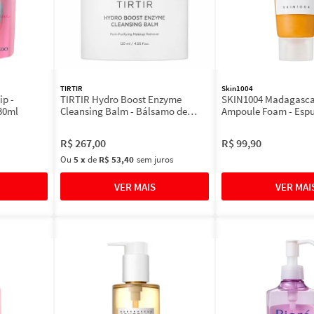
TIRTIR
Skin1004
p -
TIRTIR Hydro Boost Enzyme
SKIN1004 Madagascar
130ml
Cleansing Balm - Bálsamo de
Ampoule Foam - Esp
Limpeza Facial 120ml
Limpeza Facial 20ml
R$
267
,
00
R$
99
,
90
Ou
5
x
de
R$ 53,40
sem juros