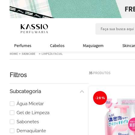
Faça sua busca aqu
Perfumes
Cabelos
Maquiagem
Skinca
SKINCARE
LIMPEZA FACIAL
35
PRODUTOS
Filtros
Subcategoria
-
28%
Água Micelar
Gel de Limpeza
Sabonetes
Demaquilante