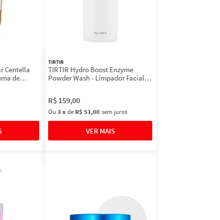
TIRTIR
 Centella
TIRTIR Hydro Boost Enzyme
uma de
Powder Wash - Limpador Facial
em Pó 75g
R$
159
,
00
Ou
3
x
de
R$ 53,00
sem juros