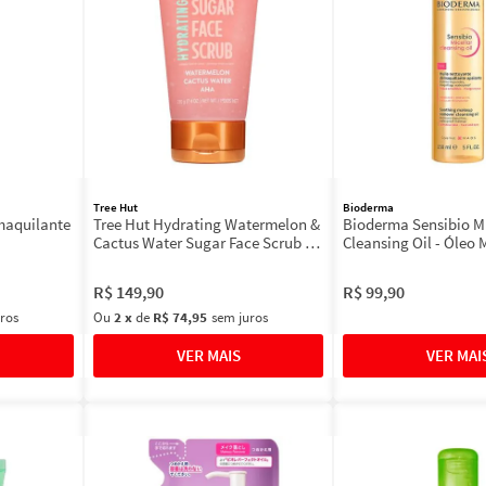
Tree Hut
Bioderma
maquilante
Tree Hut Hydrating Watermelon &
Bioderma Sensibio Mi
Cactus Water Sugar Face Scrub -
Cleansing Oil - Óleo 
Esfoliante Facial
Demaquilante 150ml
R$
149
,
90
R$
99
,
90
ros
Ou
2
x
de
R$ 74,95
sem juros