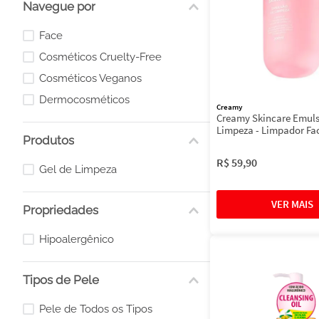
Navegue por
BEYOUNG
Revlon
Face
PAYOT
Cosméticos Cruelty-Free
Cosméticos Veganos
Dermocosméticos
Creamy
Creamy Skincare Emul
Limpeza - Limpador Fa
Produtos
R$
59
,
90
Gel de Limpeza
Propriedades
Hipoalergênico
Tipos de Pele
Pele de Todos os Tipos