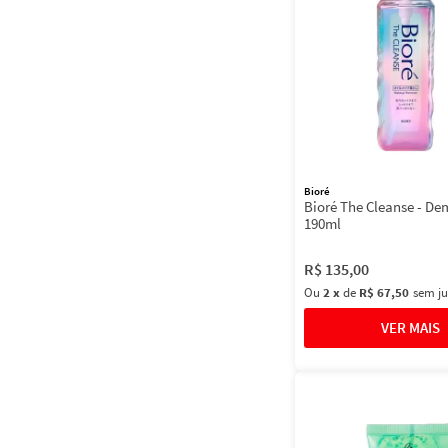
Bioré
Bioré The Cleanse - De
190ml
R$
135
,
00
Ou
2
x
de
R$ 67,50
sem ju