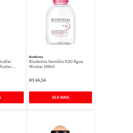
Bioderma
cellar
Bioderma Sensibio H2O Água
Micelar
Micelar 100ml
R$
66
,
56