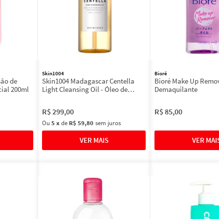
Skin1004
Bioré
são de
Skin1004 Madagascar Centella
Bioré Make Up Remov
cial 200ml
Light Cleansing Oil - Óleo de
Demaquilante
Limpeza Facial
R$
299
,
00
R$
85
,
00
Ou
5
x
de
R$ 59,80
sem juros