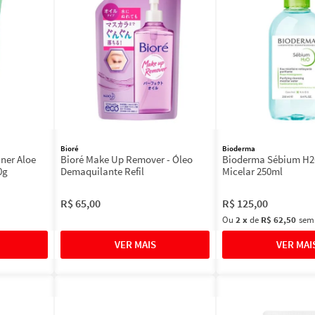
Bioré
Bioderma
hner Aloe
Bioré Make Up Remover - Óleo
Bioderma Sébium H2
60g
Demaquilante Refil
Micelar 250ml
R$
65
,
00
R$
125
,
00
Ou
2
x
de
R$ 62,50
sem