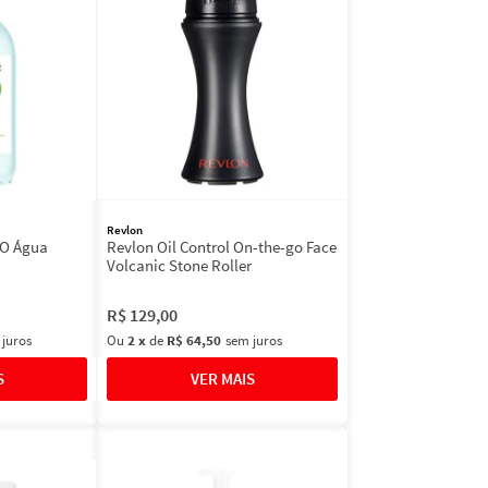
Revlon
O Água
Revlon Oil Control On-the-go Face
Volcanic Stone Roller
R$
129
,
00
 juros
Ou
2
x
de
R$ 64,50
sem juros