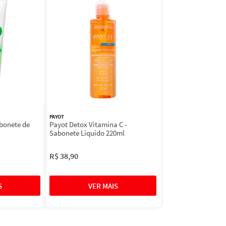
PAYOT
bonete de
Payot Detox Vitamina C -
Sabonete Liquido 220ml
R$
38
,
90