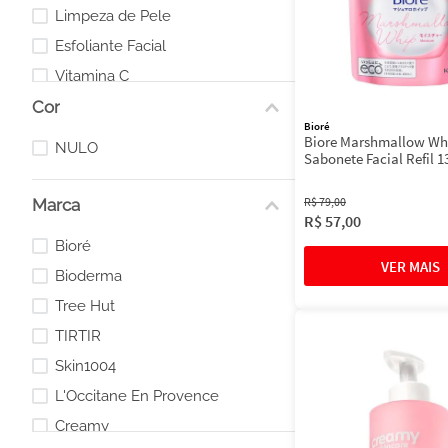
Limpeza de Pele
Esfoliante Facial
Vitamina C
Cor
Acneica
Bioré
Acessórios
Biore Marshmallow Whi
NULO
Sabonete Facial Refil 
R$
79
,
00
Marca
R$
57
,
00
Bioré
Bioderma
Tree Hut
TIRTIR
Skin1004
L'Occitane En Provence
Creamy