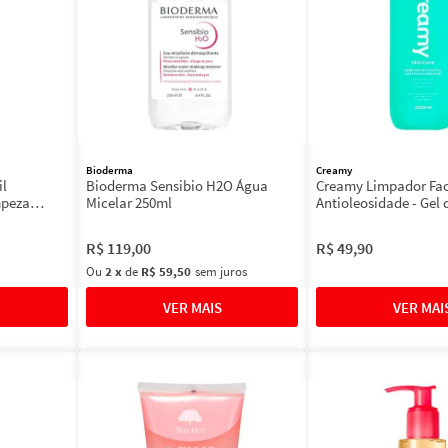
Bioderma
Creamy
il
Bioderma Sensibio H2O Água
Creamy Limpador Fac
mpeza
Micelar 250ml
Antioleosidade - Gel
Facial
R$
119
,
00
R$
49
,
90
Ou
2
x
de
R$ 59,50
sem juros