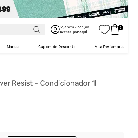
Seja bem vindo(a)!
0
Acesse por aqui
Marcas
Cupom de Desconto
Alta Perfumaria
wer Resist - Condicionador 1l