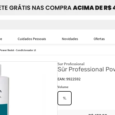
i
re
Cuidados Pessoais
Novidades
Ofertas
Power Resist - Condicionador 1l
Sur Professional
Sür Professional Po
9922592
Volume
1L