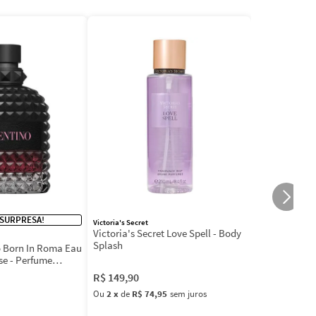
 SURPRESA!
Victoria's Secret
Victoria's Secret Love Spell - Body
Splash
 Born In Roma Eau
se - Perfume
R$
149
,
90
Ou
2
x
de
R$ 74,95
sem juros