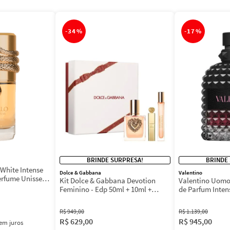
-
34%
-
17%
BRINDE SURPRESA!
BRINDE
White Intense
Dolce & Gabbana
Valentino
erfume Unissex
Kit Dolce & Gabbana Devotion
Valentino Uomo
Feminino - Edp 50ml + 10ml +
de Parfum Inten
Máscara 3ml
Masculino
R$
949
,
00
R$
1
.
139
,
00
R$
629
,
00
R$
945
,
00
em juros