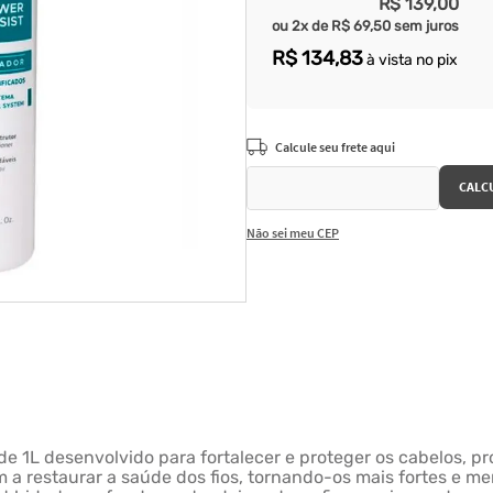
R$
139
,
00
ou
2
x de
R$
69
,
50
sem juros
R$
134
,
83
à vista no pix
Não sei meu CEP
e 1L desenvolvido para fortalecer e proteger os cabelos, pr
 a restaurar a saúde dos fios, tornando-os mais fortes e m