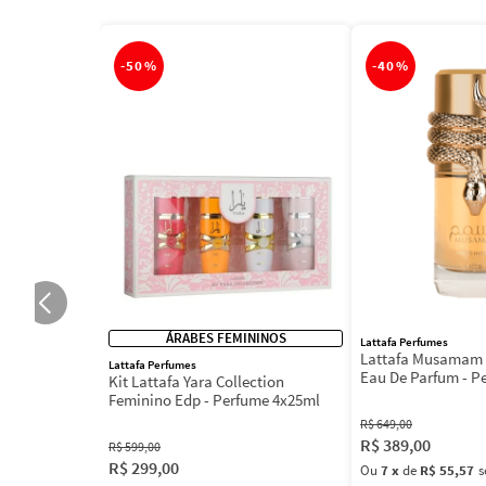
-
50%
-
40%
ÁRABES FEMININOS
Lattafa Perfumes
Lattafa Musamam 
Lattafa Perfumes
Eau De Parfum - P
Kit Lattafa Yara Collection
100ml
Feminino Edp - Perfume 4x25ml
R$
649
,
00
R$
389
,
00
R$
599
,
00
R$
299
,
00
Ou
7
x
de
R$ 55,57
s