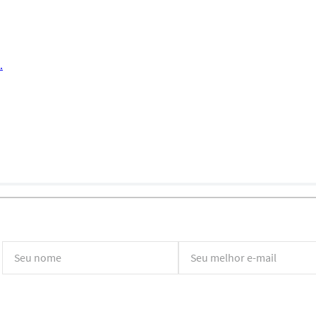
.
*Ao concluir você aceitará nossos
termos de uso
e
política de privacidade.