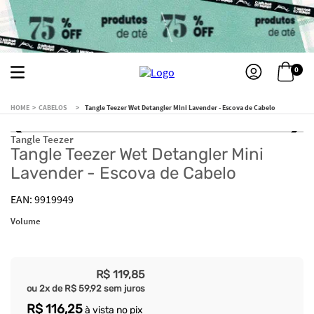
0
CABELOS
Tangle Teezer Wet Detangler Mini Lavender - Escova de Cabelo
Tangle Teezer
Tangle Teezer Wet Detangler Mini
Lavender - Escova de Cabelo
9919949
Volume
R$
119
,
85
ou
2
x de
R$
59
,
92
sem juros
R$
116
,
25
à vista no pix