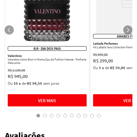
ÁRABES FEM
Lattafa Perfumes
Kit Lattafa Yara Collection Femini
8/8 - DIA DOS PAIS
R$
599
,
00
Valentino
R$
299
,
00
Valentino Uomo Born In Roma Eau de Parfum Intense - Perfume
Masculino
Ou
5
x
de
R$ 59,80
sem ju
R$
1
.
139
,
00
R$
945
,
00
Ou
10
x
de
R$ 94,50
sem juros
Avaliações