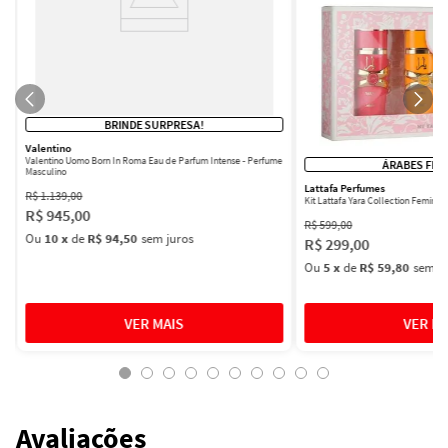
BRINDE SURPRESA!
Valentino
Valentino Uomo Born In Roma Eau de Parfum Intense - Perfume
ÁRABES FEM
Masculino
Lattafa Perfumes
R$
1
.
139
,
00
Kit Lattafa Yara Collection Femini
R$
945
,
00
R$
599
,
00
Ou
10
x
de
R$ 94,50
sem juros
R$
299
,
00
Ou
5
x
de
R$ 59,80
sem ju
Avaliações