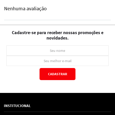
Nenhuma avaliação
Cadastre-se para receber nossas promoções e
novidades.
CADASTRAR
*Ao concluir você aceitará nossos
termos de uso
e
política de privacidade.
INSTITUCIONAL