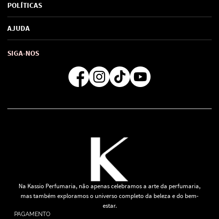
Sobre Nós
POLÍTICAS
Marcas
Política de Privacidade
AJUDA
SAC de marcas
Troca e Devoluções
Como comprar
Atendimento
Consultoras Loja Física
Formas de Pagamento
SIGA-NOS
Regra de Frete Grátis
Na Kassio Perfumaria, não apenas celebramos a arte da perfumaria,
mas também exploramos o universo completo da beleza e do bem-
estar.
PAGAMENTO