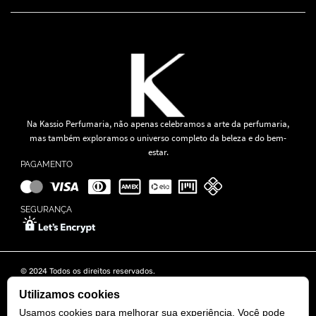
Na Kassio Perfumaria, não apenas celebramos a arte da perfumaria,
mas também exploramos o universo completo da beleza e do bem-
estar.
PAGAMENTO
SEGURANÇA
© 2024 Todos os direitos reservados.
KASSIO MOREIRA GRANADO LTDA | CNPJ: 11.647.490/0001-39
Rua Tapajós n° 481- Edifício B&B Business - 7° Andar - Vila Brasília -
Utilizamos cookies
Goiânia - GO
Usamos cookies para melhorar sua experiência. Você pode