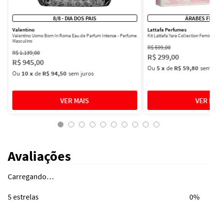
8/8 - DIA DOS PAIS
ÁRABES FEM
Valentino
Lattafa Perfumes
Valentino Uomo Born In Roma Eau de Parfum Intense - Perfume
Kit Lattafa Yara Collection Femini
Masculino
R$
599
,
00
R$
1
.
139
,
00
R$
299
,
00
R$
945
,
00
Ou
5
x
de
R$ 59,80
sem ju
Ou
10
x
de
R$ 94,50
sem juros
Avaliações
Carregando…
5 estrelas
0%