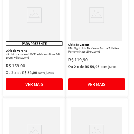
PARA PRESENTE
Ulric de Varens
UDV Night Ulric De Varens Eau de Toilette -
Ulric de Varens
Perfume Masculino 100ml
Kit Ulric de Varens UDV Flash Masculino - Edt
100ml + Des 200ml
R$
119
,
90
R$
159
,
00
Ou
2
x
de
R$ 59,95
sem juros
Ou
3
x
de
R$ 53,00
sem juros