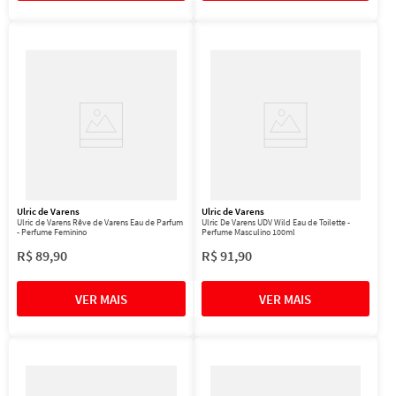
Ulric de Varens
Ulric de Varens
Ulric de Varens Rêve de Varens Eau de Parfum
Ulric De Varens UDV Wild Eau de Toilette -
- Perfume Feminino
Perfume Masculino 100ml
R$
89
,
90
R$
91
,
90