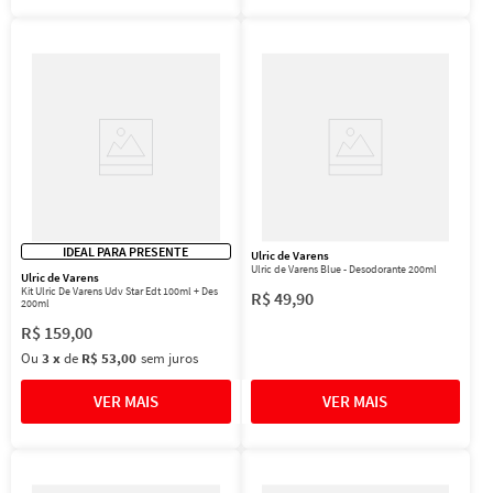
IDEAL PARA PRESENTE
Ulric de Varens
Ulric de Varens Blue - Desodorante 200ml
Ulric de Varens
Kit Ulric De Varens Udv Star Edt 100ml + Des
R$
49
,
90
200ml
R$
159
,
00
Ou
3
x
de
R$ 53,00
sem juros