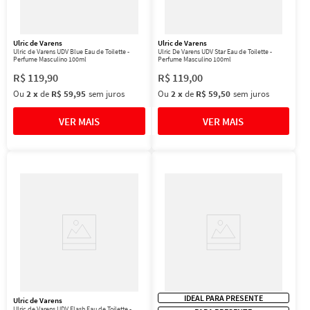
Ulric de Varens
Ulric de Varens
Ulric de Varens UDV Blue Eau de Toilette -
Ulric De Varens UDV Star Eau de Toilette -
Perfume Masculino 100ml
Perfume Masculino 100ml
R$
119
,
90
R$
119
,
00
Ou
2
x
de
R$ 59,95
sem juros
Ou
2
x
de
R$ 59,50
sem juros
IDEAL PARA PRESENTE
Ulric de Varens
Ulric de Varens UDV Flash Eau de Toilette -