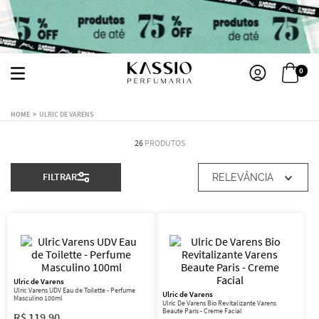
0
ULRIC DE VARENS
26
PRODUTOS
FILTRAR
RELEVÂNCIA
Ulric de Varens
Ulric Varens UDV Eau de Toilette - Perfume
Ulric de Varens
Masculino 100ml
Ulric De Varens Bio Revitalizante Varens
Beaute Paris - Creme Facial
R$
119
,
90