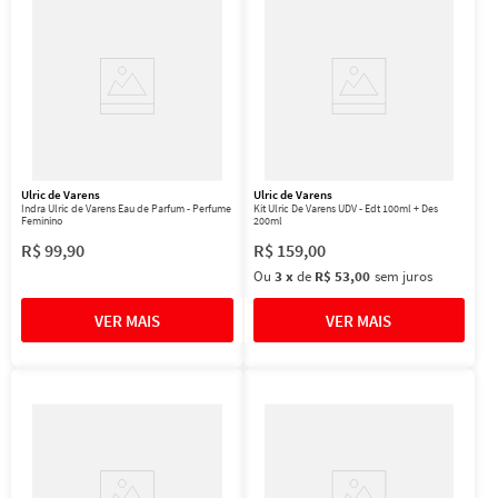
Ulric de Varens
Ulric de Varens
Indra Ulric de Varens Eau de Parfum - Perfume
Kit Ulric De Varens UDV - Edt 100ml + Des
Feminino
200ml
R$
99
,
90
R$
159
,
00
Ou
3
x
de
R$ 53,00
sem juros