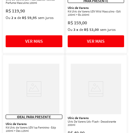
PARA PRESENTE
Perfume Masculino 100ml
Ulric de Varens
R$
119
,
90
Kit Ulric de Varens UDV Wild Masculino - Edt
100ml + Bs 200ml
Ou
2
x
de
R$ 59,95
sem juros
R$
159
,
00
Ou
3
x
de
R$ 53,00
sem juros
IDEAL PARA PRESENTE
Ulric de Varens
Ulric De Varens Udv Flash - Desodorante
Ulric de Varens
200ml
Kit Ulric de Varens UDV Isa Feminino - Edp
100ml + Des 125ml
R$
49
,
90