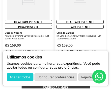
IDEAL PARA PRESENTE
IDEAL PARA PRESENTE
PARA PRESENTE
PARA PRESENTE
Ulric de Varens
Ulric de Varens
Kit Ulric de Varens UDV Blue Masculino - Edt
Kit Ulric de Varens UDV Night Masculino - Edt
100ml + Des 200ml
100ml + Des 200ml
R$
159
,
00
R$
159
,
00
Ou
3
x
de
R$ 53,00
sem juros
Ou
3
x
de
R$ 53,00
sem juros
Utilizamos cookies
Usamos cookies para melhorar sua experiência. Você pode
aceitar todos ou configurar suas preferências.
Aceitar todos
Configurar preferências
Rejeitar
Cadastre-se para receber nossas promoções e