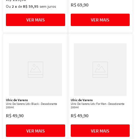
R$
69
,
90
Ou
2
x
de
R$ 59,95
sem juros
Ulric de Varens
Ulric de Varens
Ulric De Varens Udv Black - Desodorante
Ulric De Varens Udv For Men - Desodorante
200ml
200ml
R$
49
,
90
R$
49
,
90