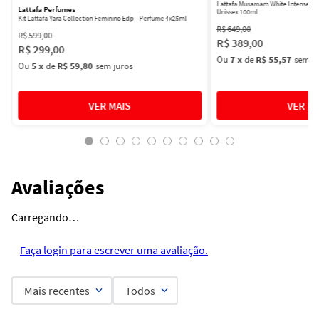
Lattafa Musamam White Intense Ea
Lattafa Perfumes
Unissex 100ml
Kit Lattafa Yara Collection Feminino Edp - Perfume 4x25ml
R$
649
,
00
R$
599
,
00
R$
389
,
00
R$
299
,
00
Ou
7
x
de
R$ 55,57
sem ju
Ou
5
x
de
R$ 59,80
sem juros
Avaliações
Carregando…
Faça login para escrever uma avaliação.
Mais recentes
Todos