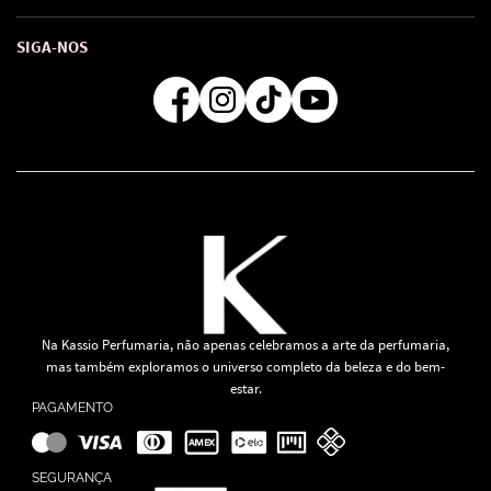
Troca e Devoluções
Como comprar
Atendimento
Consultoras Loja Física
Formas de Pagamento
SIGA-NOS
Regra de Frete Grátis
Na Kassio Perfumaria, não apenas celebramos a arte da perfumaria,
mas também exploramos o universo completo da beleza e do bem-
estar.
PAGAMENTO
SEGURANÇA