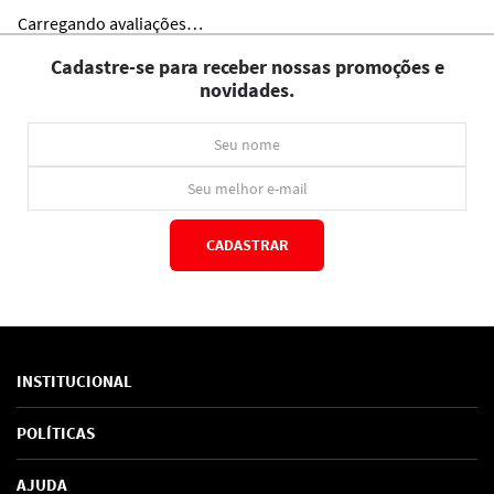
Carregando avaliações…
Cadastre-se para receber nossas promoções e
novidades.
CADASTRAR
*Ao concluir você aceitará nossos
termos de uso
e
política de privacidade.
INSTITUCIONAL
Sobre Nós
POLÍTICAS
Marcas
Política de Privacidade
AJUDA
SAC de marcas