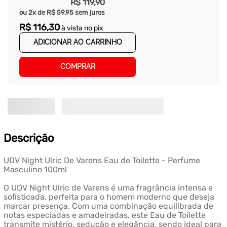
R$
119
,
90
ou
2
x de
R$
59
,
95
sem juros
R$
116
,
30
à vista no pix
ADICIONAR AO CARRINHO
COMPRAR
Descrição
UDV Night Ulric De Varens Eau de Toilette - Perfume
Masculino 100ml
O UDV Night Ulric de Varens é uma fragrância intensa e
sofisticada, perfeita para o homem moderno que deseja
marcar presença. Com uma combinação equilibrada de
notas especiadas e amadeiradas, este Eau de Toilette
transmite mistério, sedução e elegância, sendo ideal para