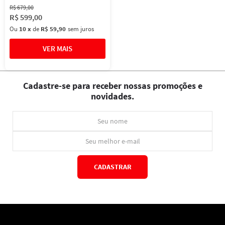
R$
679
,
00
R$
599
,
00
Ou
10
x
de
R$ 59,90
sem juros
Cadastre-se para receber nossas promoções e
novidades.
CADASTRAR
*Ao concluir você aceitará nossos
termos de uso
e
política de privacidade.