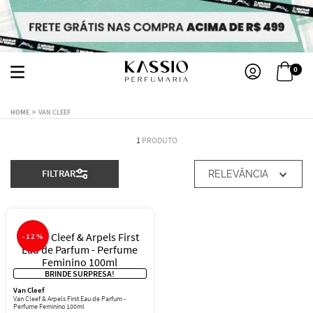
0
VAN CLEEF
1
PRODUTO
FILTRAR
RELEVÂNCIA
-
12%
BRINDE SURPRESA!
Van Cleef
Van Cleef & Arpels First Eau de Parfum -
Perfume Feminino 100ml