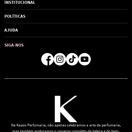
INSTITUCIONAL
Sobre Nós
POLÍTICAS
Marcas
Política de Privacidade
AJUDA
SAC de marcas
Troca e Devoluções
Como comprar
Atendimento
Consultoras Loja Física
Formas de Pagamento
SIGA-NOS
Regra de Frete Grátis
Na Kassio Perfumaria, não apenas celebramos a arte da perfumaria,
mas também exploramos o universo completo da beleza e do bem-