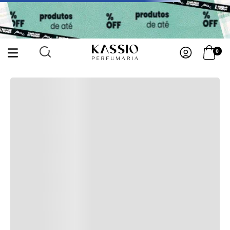
0
VICTORIA-S-SECRET-LOVE-SPELL-BODY-LOTION-236ML-9927267
Sua busca não obteve nenhum resultado, por isso temos sugestões abaixo:
Primeiros passos
Kits
Acessórios