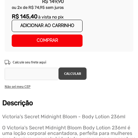
R$
149
,
90
ou
2
x de
R$
74
,
95
sem juros
R$
145
,
40
à vista no pix
ADICIONAR AO CARRINHO
COMPRAR
Não sei meu CEP
Descrição
Victoria's Secret Midnight Bloom - Body Lotion 236ml
O Victoria's Secret Midnight Bloom Body Lotion 236ml é
uma loção corporal encantadora, perfeita para mulheres