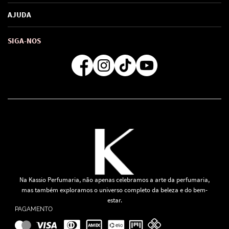
Marcas
Política de Privacidade
AJUDA
SAC de marcas
Troca e Devoluções
Como comprar
Atendimento
Consultoras Loja Física
Formas de Pagamento
SIGA-NOS
Regra de Frete Grátis
Na Kassio Perfumaria, não apenas celebramos a arte da perfumaria,
mas também exploramos o universo completo da beleza e do bem-
estar.
PAGAMENTO