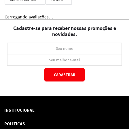
Carregando avaliações…
Cadastre-se para receber nossas promoções e
novidades.
CADASTRAR
*Ao concluir você aceitará nossos
termos de uso
e
política de privacidade.
INSTITUCIONAL
Sobre Nós
POLÍTICAS