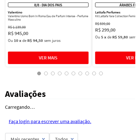
8/8 - DIA DOS PAIS
ÁRABES FEM
Valentino
Lattafa Perfumes
Valentino Uomo Born In Roma Eau de Parfum Intense - Perfume
Kit Lattafa Yara Collection Femini
Masculino
R$
599
,
00
R$
1
.
139
,
00
R$
299
,
00
R$
945
,
00
Ou
5
x
de
R$ 59,80
sem ju
Ou
10
x
de
R$ 94,50
sem juros
Avaliações
Carregando…
Faça login para escrever uma avaliação.
Mais recentes
Todos