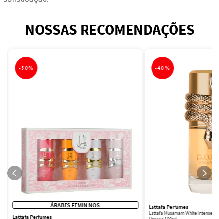
NOSSAS RECOMENDAÇÕES
-
50%
-
40%
ÁRABES FEMININOS
Lattafa Perfumes
Lattafa Musamam White Intense Ea
Lattafa Perfumes
Unissex 100ml