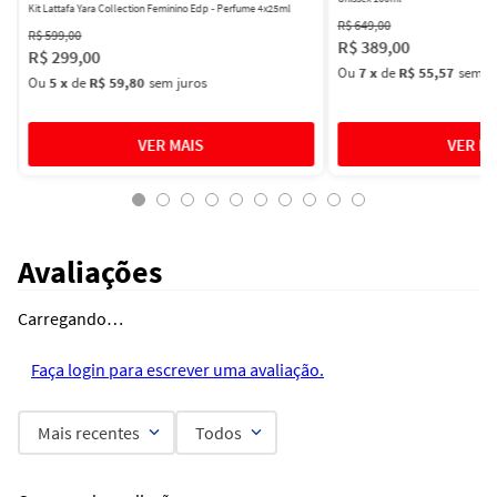
Kit Lattafa Yara Collection Feminino Edp - Perfume 4x25ml
R$
649
,
00
R$
599
,
00
R$
389
,
00
R$
299
,
00
Ou
7
x
de
R$ 55,57
sem ju
Ou
5
x
de
R$ 59,80
sem juros
Avaliações
Carregando…
Faça login para escrever uma avaliação.
Mais recentes
Todos