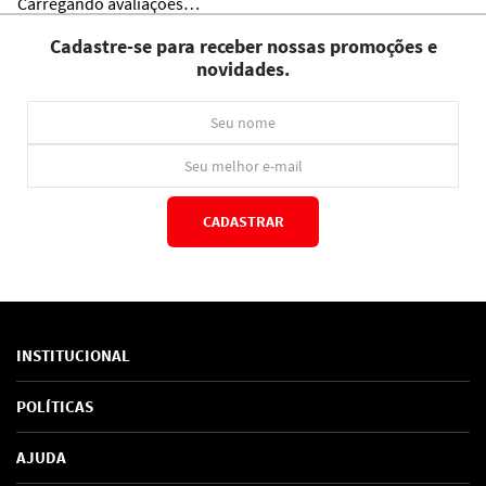
Carregando avaliações…
Cadastre-se para receber nossas promoções e
novidades.
CADASTRAR
*Ao concluir você aceitará nossos
termos de uso
e
política de privacidade.
INSTITUCIONAL
Sobre Nós
POLÍTICAS
Marcas
Política de Privacidade
AJUDA
SAC de marcas
Troca e Devoluções