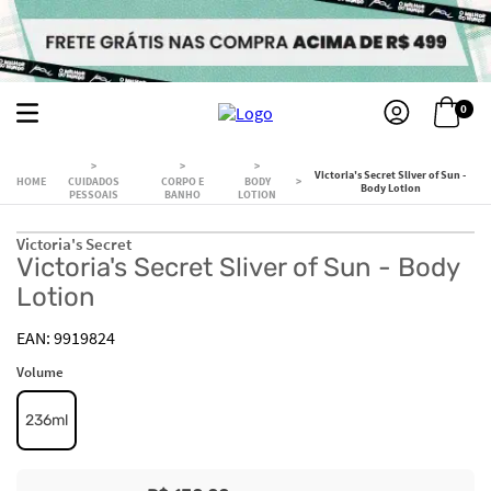
0
Victoria's Secret Sliver of Sun -
CUIDADOS
CORPO E
BODY
Body Lotion
PESSOAIS
BANHO
LOTION
Victoria's Secret
Victoria's Secret Sliver of Sun - Body
Lotion
9919824
Volume
236ml