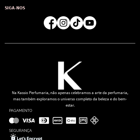
Como comprar
Atendimento
Consultoras Loja Física
Formas de Pagamento
SIGA-NOS
Regra de Frete Grátis
Na Kassio Perfumaria, não apenas celebramos a arte da perfumaria,
mas também exploramos o universo completo da beleza e do bem-
estar.
PAGAMENTO
SEGURANÇA