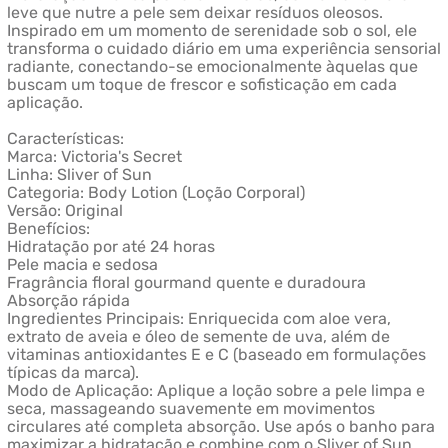
leve que nutre a pele sem deixar resíduos oleosos.
Inspirado em um momento de serenidade sob o sol, ele
transforma o cuidado diário em uma experiência sensorial
radiante, conectando-se emocionalmente àquelas que
buscam um toque de frescor e sofisticação em cada
aplicação.
Características:
Marca: Victoria's Secret
Linha: Sliver of Sun
Categoria: Body Lotion (Loção Corporal)
Versão: Original
Benefícios:
Hidratação por até 24 horas
Pele macia e sedosa
Fragrância floral gourmand quente e duradoura
Absorção rápida
Ingredientes Principais: Enriquecida com aloe vera,
extrato de aveia e óleo de semente de uva, além de
vitaminas antioxidantes E e C (baseado em formulações
típicas da marca).
Modo de Aplicação: Aplique a loção sobre a pele limpa e
seca, massageando suavemente em movimentos
circulares até completa absorção. Use após o banho para
maximizar a hidratação e combine com o Sliver of Sun