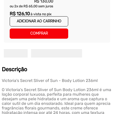
R$
130
,
00
ou
2
x de
R$
65
,
00
sem juros
R$
126
,
10
à vista no pix
ADICIONAR AO CARRINHO
COMPRAR
Descrição
Victoria's Secret Sliver of Sun - Body Lotion 236ml
O Victoria's Secret Sliver of Sun Body Lotion 236ml é uma
loção corporal luxuosa, perfeita para mulheres que
desejam uma pele hidratada e um aroma que captura o
calor sutil de um dia ensolarado. Ideal para quem aprecia
fragrâncias florais gourmands, este creme oferece
hidratação intensa por até 24 horas, com uma textura