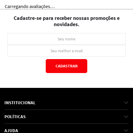
Carregando avaliações…
Cadastre-se para receber nossas promoções e
novidades.
CADASTRAR
*Ao concluir você aceitará nossos
termos de uso
e
política de privacidade.
INSTITUCIONAL
Sobre Nós
POLÍTICAS
Marcas
Política de Privacidade
AJUDA
SAC de marcas