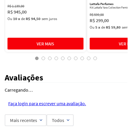
Lattafa Perfumes
R$
1
.
139
,
00
Kit Lattafa Yara Collection Femini
R$
945
,
00
R$
599
,
00
Ou
10
x
de
R$ 94,50
sem juros
R$
299
,
00
Ou
5
x
de
R$ 59,80
sem ju
Avaliações
Carregando…
Faça login para escrever uma avaliação.
Mais recentes
Todos