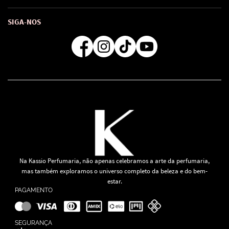
Troca e Devoluções
Como comprar
Atendimento
Consultoras Loja Física
Formas de Pagamento
SIGA-NOS
Regra de Frete Grátis
Na Kassio Perfumaria, não apenas celebramos a arte da perfumaria,
mas também exploramos o universo completo da beleza e do bem-
estar.
PAGAMENTO
SEGURANÇA