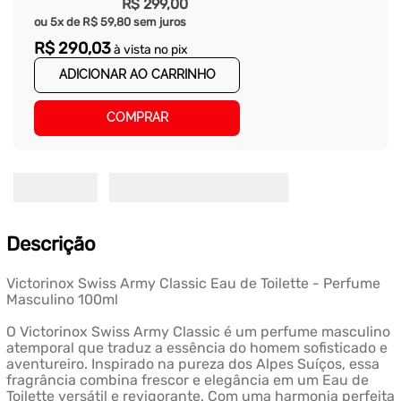
R$
299
,
00
ou
5
x de
R$
59
,
80
sem juros
R$
290
,
03
à vista no pix
ADICIONAR AO CARRINHO
COMPRAR
Descrição
Victorinox Swiss Army Classic Eau de Toilette - Perfume
Masculino 100ml
O Victorinox Swiss Army Classic é um perfume masculino
atemporal que traduz a essência do homem sofisticado e
aventureiro. Inspirado na pureza dos Alpes Suíços, essa
fragrância combina frescor e elegância em um Eau de
Toilette versátil e revigorante. Com uma harmonia perfeita