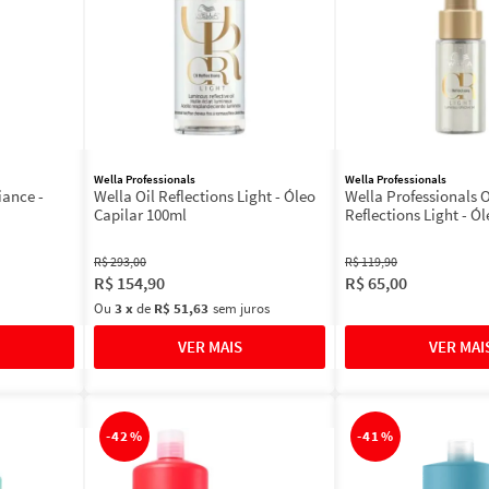
Wella Professionals
Wella Professionals
iance -
Wella Oil Reflections Light - Óleo
Wella Professionals O
Capilar 100ml
Reflections Light - Ól
R$
293
,
00
R$
119
,
90
R$
154
,
90
R$
65
,
00
Ou
3
x
de
R$ 51,63
sem juros
-
42%
-
41%