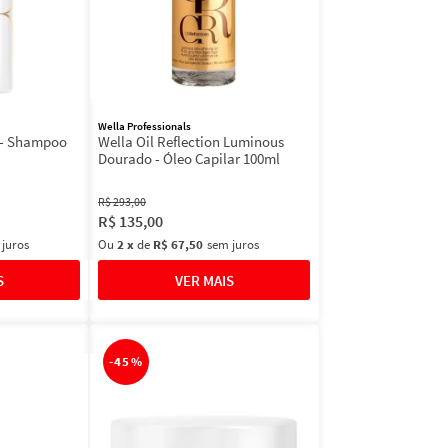
Wella Professionals
s - Shampoo
Wella Oil Reflection Luminous
Dourado - Óleo Capilar 100ml
R$
293
,
00
R$
135
,
00
 juros
Ou
2
x
de
R$ 67,50
sem juros
-
45%