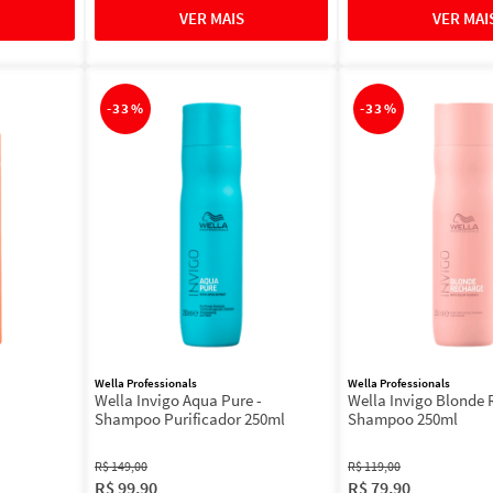
-
33%
-
33%
Wella Professionals
Wella Professionals
Wella Invigo Aqua Pure -
Wella Invigo Blonde 
Shampoo Purificador 250ml
Shampoo 250ml
R$
149
,
00
R$
119
,
00
R$
99
,
90
R$
79
,
90