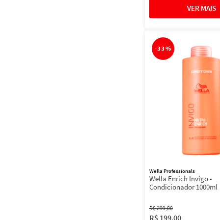
-
33%
Wella Professionals
Wella Enrich Invigo -
Condicionador 1000ml
R$
299
,
00
R$
199
,
00