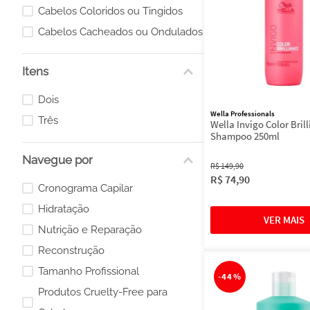
Loiros ou com Luzes
Cabelos Coloridos ou Tingidos
Cabelos Cacheados ou Ondulados
Itens
Dois
Wella Professionals
Três
Wella Invigo Color Brill
Shampoo 250ml
Navegue por
R$
149
,
90
R$
74
,
90
Cronograma Capilar
Hidratação
Nutrição e Reparação
Reconstrução
Tamanho Profissional
-
44%
Produtos Cruelty-Free para