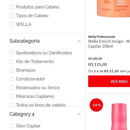
Produtos para Cabelo
Tipos de Cabelo
WELLA
Wella Professionals
Subcategoria
Wella Enrich Invigo - 
Capilar 150ml
Quebradiços ou Danificados
R$
189
,
90
Kits de Tratamento
R$
115
,
00
Shampoo
Ou
2
x
de
R$ 57,50
sem ju
Condicionador
Ressecados ou Secos
Máscaras Capilares
Todos os tipos de cabelo
-
50%
Category 4
Coloridos ou com Mechas
Óleos
Óleo Capilar