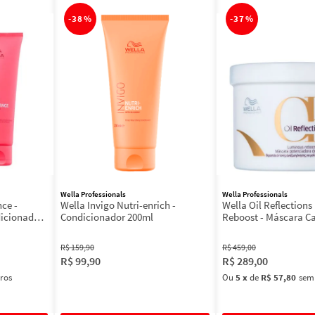
-
38%
-
37%
Wella Professionals
Wella Professionals
nce -
Wella Invigo Nutri-enrich -
Wella Oil Reflection
icionador
Condicionador 200ml
Reboost - Máscara Ca
R$
159
,
90
R$
459
,
00
R$
99
,
90
R$
289
,
00
ros
Ou
5
x
de
R$ 57,80
sem