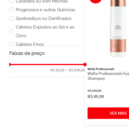
Coloridos ou com Mechas
Progressiva e outras Químicas
Quebradiços ou Danificados
Cabelos Expostos ao Sol e ao
Cloro
Cabelos Finos
Faixas de preço
Loiros ou com Luzes
Cabelos Normais e Todos os Tipos
Wella Professionals
R$ 65,00
–
R$ 939,00
Ressecados ou Secos
Wella Professionals Fus
Shampoo
Para todos os tipos
R$
149
,
00
R$
89
,
90