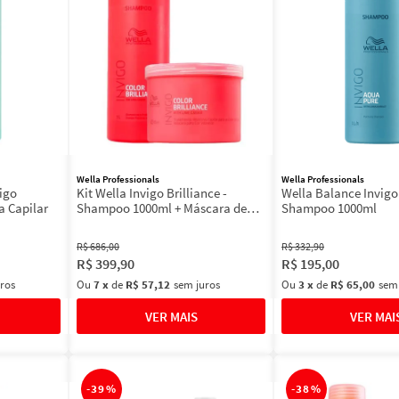
Wella Professionals
Wella Professionals
vigo
Kit Wella Invigo Brilliance -
Wella Balance Invigo
a Capilar
Shampoo 1000ml + Máscara de
Shampoo 1000ml
Tratamento 500ml
R$
686
,
00
R$
332
,
90
R$
399
,
90
R$
195
,
00
ros
Ou
7
x
de
R$ 57,12
sem juros
Ou
3
x
de
R$ 65,00
sem
-
39%
-
38%