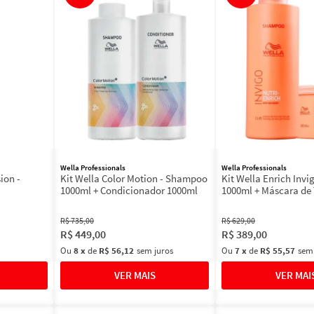
Wella Professionals
Wella Professionals
ion -
Kit Wella Color Motion - Shampoo
Kit Wella Enrich Inv
1000ml + Condicionador 1000ml
1000ml + Máscara de
500ml
R$
735
,
00
R$
629
,
00
R$
449
,
00
R$
389
,
00
Ou
8
x
de
R$ 56,12
sem juros
Ou
7
x
de
R$ 55,57
sem