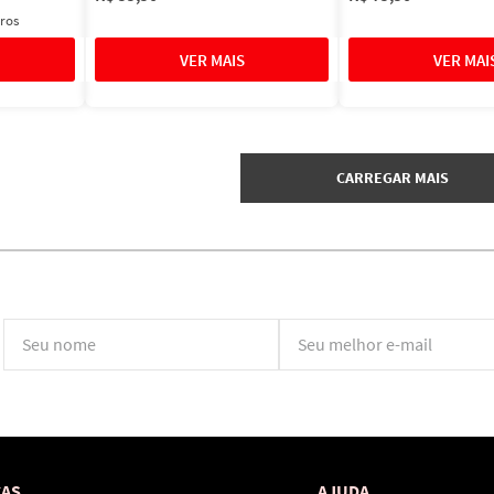
ros
*Ao concluir você aceitará nossos
termos de uso
e
política de privacidade.
CAS
AJUDA