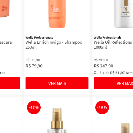
Wella Professionals
Wella Professionals
Mascara
Wella Enrich Invigo - Shampoo
Wella Oil Reflection
250ml
1000ml
R$
119
,
90
R$
299
,
00
R$
79
,
90
R$
247
,
90
ros
Ou
4
x
de
R$ 61,97
sem
-
47%
-
46%