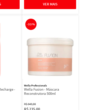
-
33%
Wella Professionals
Recharge -
Wella Fusion - Máscara
Reconstrutora 500ml
R$
349
,
00
R$
235
,
00