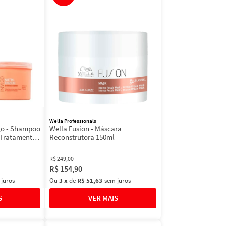
Wella Professionals
igo - Shampoo
Wella Fusion - Máscara
 Tratamento
Reconstrutora 150ml
R$
249
,
00
R$
154
,
90
 juros
Ou
3
x
de
R$ 51,63
sem juros