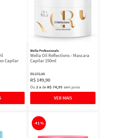
Wella Professionals
il
Wella Oil Reflections - Mascara
eo Capilar
Capilar 150ml
R$
272
,
00
R$
149
,
90
Ou
2
x
de
R$ 74,95
sem juros
-
41%