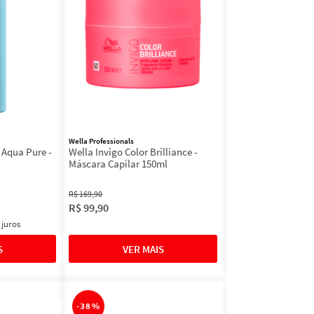
Wella Professionals
 Aqua Pure -
Wella Invigo Color Brilliance -
Máscara Capilar 150ml
R$
169
,
90
R$
99
,
90
 juros
-
38%