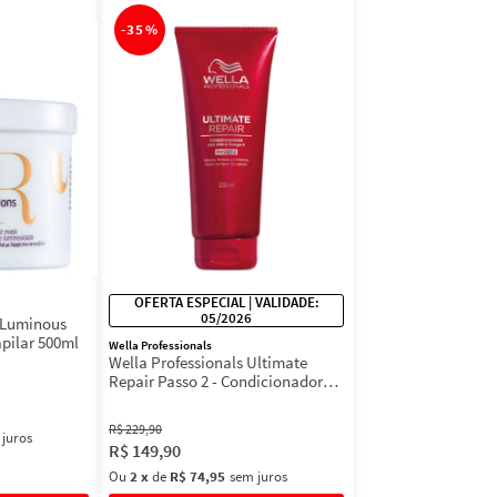
-
35%
OFERTA ESPECIAL | VALIDADE:
05/2026
s Luminous
pilar 500ml
Wella Professionals
Wella Professionals Ultimate
Repair Passo 2 - Condicionador
200ml
R$
229
,
90
 juros
R$
149
,
90
Ou
2
x
de
R$ 74,95
sem juros