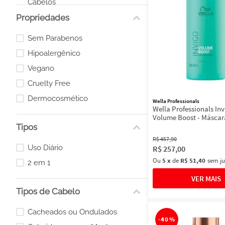
Cabelos
Propriedades
Produtos Veganos para Cabelos
Sem Parabenos
Hipoalergênico
Vegano
Cruelty Free
Dermocosmético
Wella Professionals
Wella Professionals In
Volume Boost - Máscar
Tipos
R$
457
,
90
Uso Diário
R$
257
,
00
Ou
5
x
de
R$ 51,40
sem ju
2 em 1
Tipos de Cabelo
Cacheados ou Ondulados
-
40%