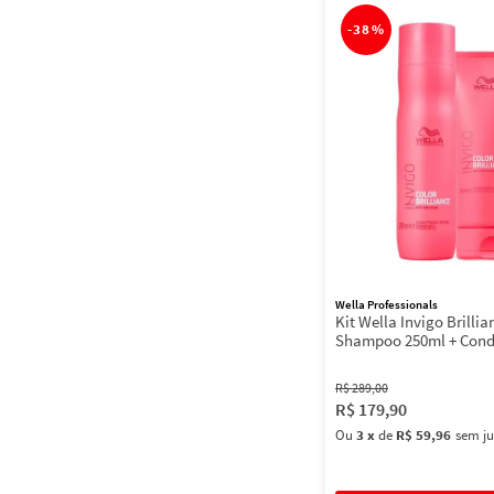
-
38%
Wella Professionals
Kit Wella Invigo Brillia
Shampoo 250ml + Cond
200ml
R$
289
,
00
R$
179
,
90
Ou
3
x
de
R$ 59,96
sem ju