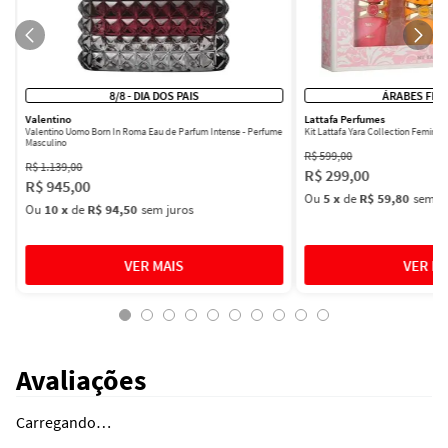
8/8 - DIA DOS PAIS
ÁRABES FEM
Valentino
Lattafa Perfumes
Valentino Uomo Born In Roma Eau de Parfum Intense - Perfume
Kit Lattafa Yara Collection Femini
Masculino
R$
599
,
00
R$
1
.
139
,
00
R$
299
,
00
R$
945
,
00
Ou
5
x
de
R$ 59,80
sem ju
Ou
10
x
de
R$ 94,50
sem juros
Avaliações
Carregando…