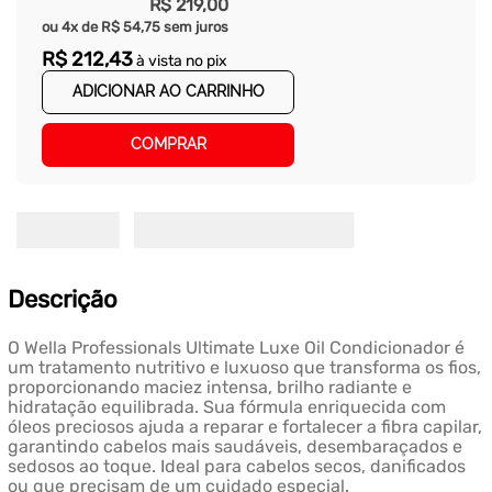
R$
219
,
00
ou
4
x de
R$
54
,
75
sem juros
R$
212
,
43
à vista no pix
ADICIONAR AO CARRINHO
COMPRAR
Descrição
O Wella Professionals Ultimate Luxe Oil Condicionador é
um tratamento nutritivo e luxuoso que transforma os fios,
proporcionando maciez intensa, brilho radiante e
hidratação equilibrada. Sua fórmula enriquecida com
óleos preciosos ajuda a reparar e fortalecer a fibra capilar,
garantindo cabelos mais saudáveis, desembaraçados e
sedosos ao toque. Ideal para cabelos secos, danificados
ou que precisam de um cuidado especial.