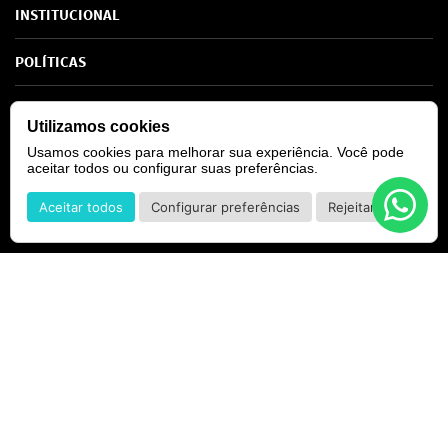
INSTITUCIONAL
Sobre Nós
POLÍTICAS
Marcas
Política de Privacidade
AJUDA
SAC de marcas
Utilizamos cookies
Troca e Devoluções
Como comprar
Atendimento
Consultoras Loja Física
Usamos cookies para melhorar sua experiência. Você pode
Formas de Pagamento
SIGA-NOS
aceitar todos ou configurar suas preferências.
Regra de Frete Grátis
Aceitar todos
Configurar preferências
Rejeitar
Na Kassio Perfumaria, não apenas celebramos a arte da perfumaria,