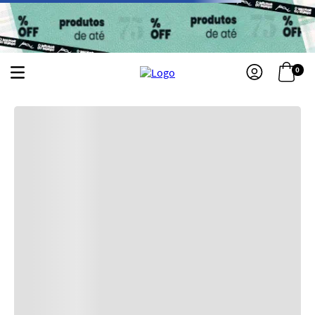
0
BRAE-CRONOGRAMA-CAPILAR-REPAIR-3X13ML
Sua busca não obteve nenhum resultado, por isso temos sugestões abaixo:
Primeiros passos
Kits
Acessórios