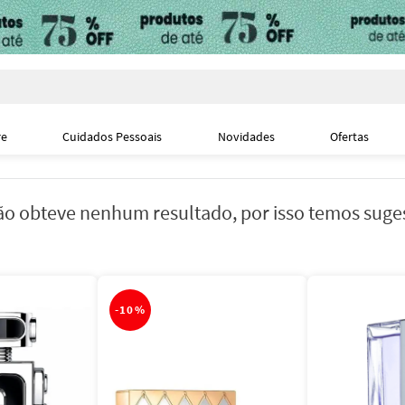
i
re
Cuidados Pessoais
Novidades
Ofertas
o obteve nenhum resultado, por isso temos suge
-
10%