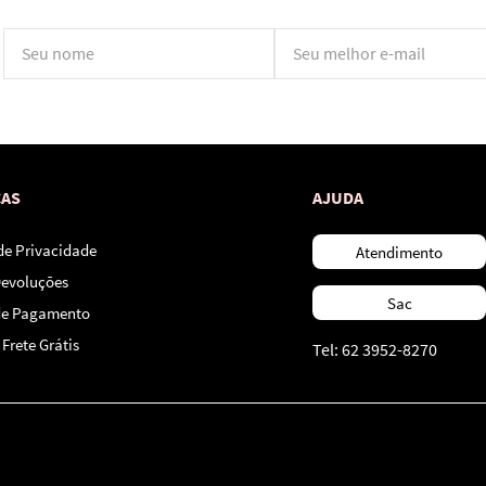
*Ao concluir você aceitará nossos
termos de uso
e
política de privacidade.
CAS
AJUDA
 de Privacidade
Atendimento
Devoluções
Sac
de Pagamento
Frete Grátis
Tel: 62 3952-8270