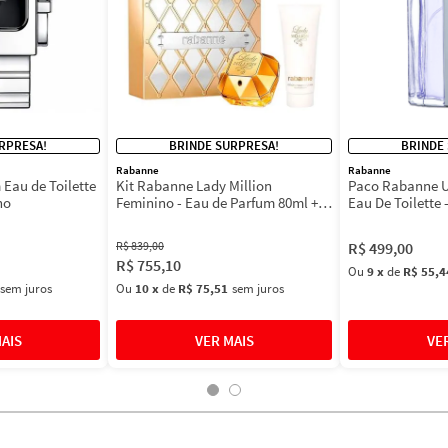
RPRESA!
BRINDE SURPRESA!
BRINDE
Rabanne
Rabanne
Eau de Toilette
Kit Rabanne Lady Million
Paco Rabanne U
no
Feminino - Eau de Parfum 80ml +
Eau De Toilette 
BL 100ml
Masculino 100m
R$
839
,
00
R$
499
,
00
R$
755
,
10
Ou
9
x
de
R$ 55,4
sem juros
Ou
10
x
de
R$ 75,51
sem juros