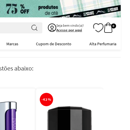
Seja bem vindo(a)!
0
Acesse por aqui
Marcas
Cupom de Desconto
Alta Perfumaria
stões abaixo:
-
42%