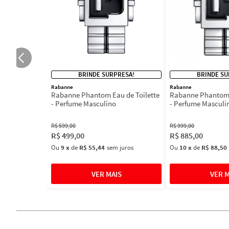
BRINDE SURPRESA!
BRINDE SU
Rabanne
Rabanne
Rabanne Phantom Eau de Toilette
Rabanne Phantom 
- Perfume Masculino
- Perfume Masculi
R$
599
,
00
R$
999
,
00
R$
499
,
00
R$
885
,
00
Ou
9
x
de
R$ 55,44
sem juros
Ou
10
x
de
R$ 88,50