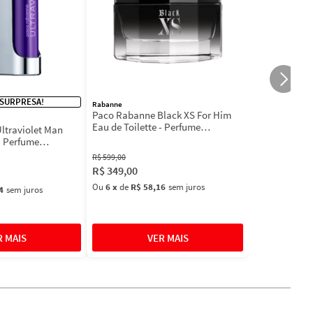
 SURPRESA!
Rabanne
Paco Rabanne Black XS For Him
Eau de Toilette - Perfume
ltraviolet Man
Masculino
- Perfume
l
R$
599
,
00
R$
349
,
00
Ou
6
x
de
R$ 58,16
sem juros
4
sem juros