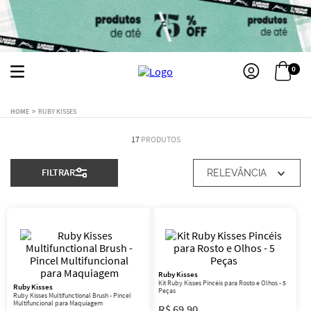
0
RUBY KISSES
17
PRODUTOS
FILTRAR
RELEVÂNCIA
Ruby Kisses
Kit Ruby Kisses Pincéis para Rosto e Olhos - 5
Ruby Kisses
Peças
Ruby Kisses Multifunctional Brush - Pincel
Multifuncional para Maquiagem
R$
69
,
90