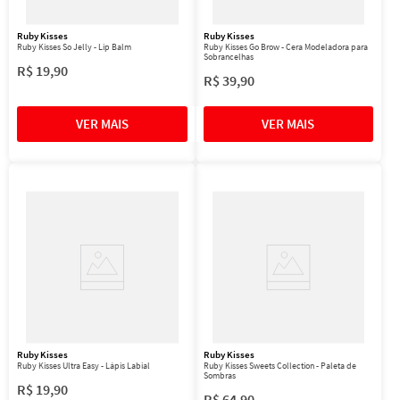
Ruby Kisses
Ruby Kisses
Ruby Kisses So Jelly - Lip Balm
Ruby Kisses Go Brow - Cera Modeladora para
Sobrancelhas
R$
19
,
90
R$
39
,
90
Ruby Kisses
Ruby Kisses
Ruby Kisses Ultra Easy - Lápis Labial
Ruby Kisses Sweets Collection - Paleta de
Sombras
R$
19
,
90
R$
64
,
90