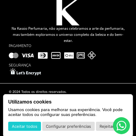
Na Kassio Perfumaria, não apenas celebramos a arte da perfumaria,
mas também exploramos o universo completo da beleza e do bem-
estar.
PAGAMENTO
SEGURANÇA
© 2024 Todos os direitos reservados.
KASSIO MOREIRA GRANADO LTDA | CNPJ: 11.647.490/0001-39
Rua Tapajós n° 481- Edifício B&B Business - 7° Andar - Vila Brasília -
Utilizamos cookies
Goiânia - GO
Usamos cookies para melhorar sua experiência. Você pode
aceitar todos ou configurar suas preferências.
POWERED BY
DEVELOPED BY
Aceitar todos
Configurar preferências
Rejeitar