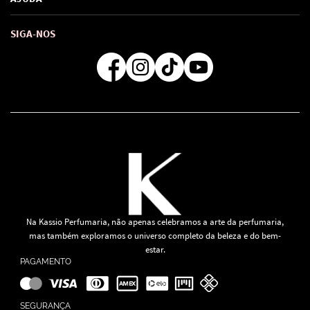
Troca e Devoluções
Como comprar
Atendimento
Consultoras Loja Física
Formas de Pagamento
SIGA-NOS
Regra de Frete Grátis
Na Kassio Perfumaria, não apenas celebramos a arte da perfumaria,
mas também exploramos o universo completo da beleza e do bem-
estar.
PAGAMENTO
SEGURANÇA