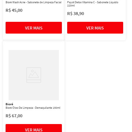
Bioré Wash Acne - Sabonete de Limpeza Facial
Payot Detox Vitamina C - Sabonete Liquido
220ml
R$
45
,
00
R$
38
,
90
Bioré
Bioré Óleo De Limpeza - Demaquilante 150ml
R$
67
,
00