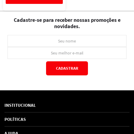
Cadastre-se para receber nossas promoções e
novidades.
CADASTRAR
*Ao concluir você aceitará nossos
termos de uso
e
política de privacidade.
INSTITUCIONAL
Sobre Nós
POLÍTICAS
Marcas
Política de Privacidade
AJUDA
SAC de marcas