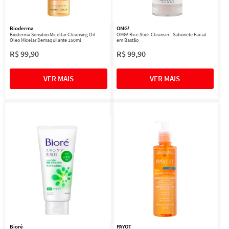
Bioderma
OMG!
Bioderma Sensibio Micellar Cleansing Oil -
OMG! Rice Stick Cleanser - Sabonete Facial
Óleo Micelar Demaquilante 150ml
em Bastão
R$
99
,
90
R$
99
,
90
Bioré
PAYOT