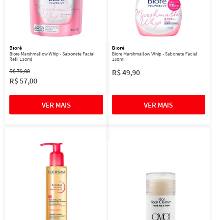
Bioré
Bioré
Biore Marshmallow Whip - Sabonete Facial
Biore Marshmallow Whip - Sabonete Facial
Refil 130ml
150ml
R$
79
,
00
R$
49
,
90
R$
57
,
00