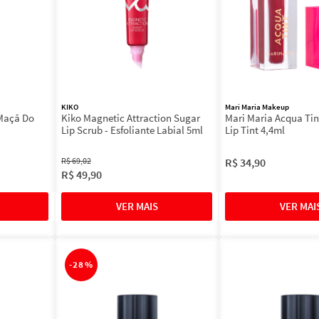
KIKO
Mari Maria Makeup
Maçã Do
Kiko Magnetic Attraction Sugar
Mari Maria Acqua Ti
Lip Scrub - Esfoliante Labial 5ml
Lip Tint 4,4ml
R$
69
,
02
R$
34
,
90
R$
49
,
90
-
28%