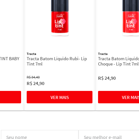
Tracta
Tracta
TINT BABY
Tracta Batom Líquido Rubi- Lip
Tracta Batom Líquid
Tint 7ml
Choque - Lip Tint 7ml
R$
34
,
40
R$
24
,
90
R$
24
,
90