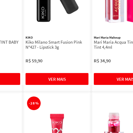
KIKO
Mari Maria Makeup
TINT BABY
Kiko Milano Smart Fusion Pink
Mari Maria Acqua Tin
N°427 - Lipstick 3g
Tint 4,4ml
R$
59
,
90
R$
34
,
90
-
28%