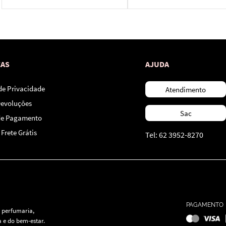
*Ao concluir você aceitará nossos
termos de uso
e
política de privacidade.
CAS
AJUDA
 de Privacidade
Atendimento
Devoluções
Sac
de Pagamento
Frete Grátis
Tel: 62 3952-8270
PAGAMENTO
 perfumaria,
 e do bem-estar.