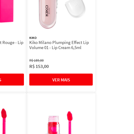
KIKO
t Rouge - Lip
Kiko Milano Plumping Effect Lip
Volume 01 - Lip Cream 6,5ml
R$
189
,
00
R$
153
,
00